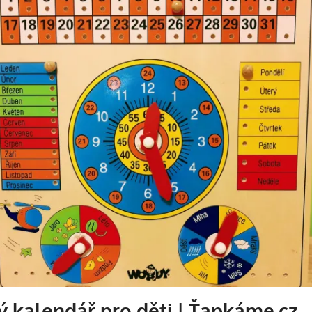
ý kalendář pro děti | Ťapkáme.cz