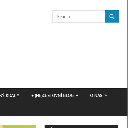
Z
Search
SEARCH
for:
KÝ KRAJ
+ (NE)CESTOVNÍ BLOG
O NÁS