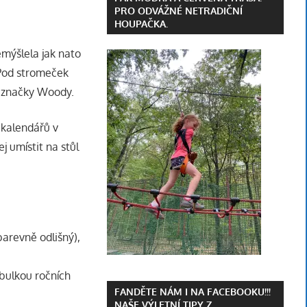
PRO ODVÁŽNÉ NETRADIČNÍ
HOUPAČKA.
emýšlela jak nato
 Pod stromeček
ř značky Woody.
 kalendářů v
 umístit na stůl
barevně odlišný),
abulkou ročních
FANDĚTE NÁM I NA FACEBOOKU!!!
NAŠE VÝLETNÍ TIPY Z