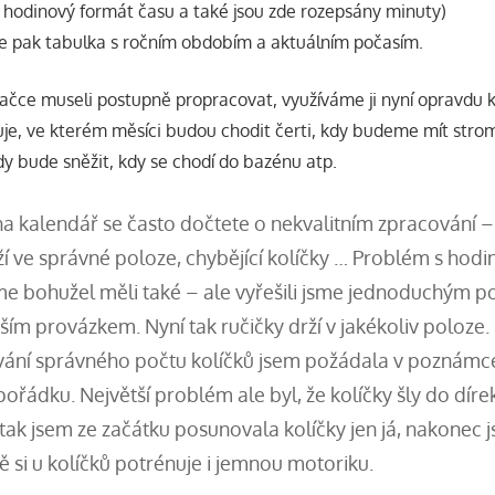
4 hodinový formát času a také jsou zde rozepsány minuty)
e pak tabulka s ročním obdobím a aktuálním počasím.
hračce museli postupně propracovat, využíváme ji nyní opravdu 
uje, ve kterém měsíci budou chodit čerti, kdy budeme mít str
dy bude sněžit, kdy se chodí do bazénu atp.
na kalendář se často dočtete o nekvalitním zpracování 
ží ve správné poloze, chybějící kolíčky … Problém s hod
me bohužel měli také – ale vyřešili jsme jednoduchým 
jším provázkem. Nyní tak ručičky drží v jakékoliv poloze.
vání správného počtu kolíčků jsem požádala v poznámc
pořádku. Největší problém ale byl, že kolíčky šly do díre
tak jsem ze začátku posunovala kolíčky jen já, nakonec j
tě si u kolíčků potrénuje i jemnou motoriku.