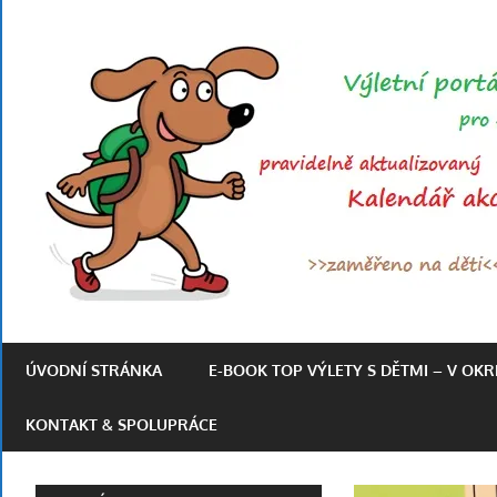
Skip
to
content
Výletní
portál
ÚVODNÍ STRÁNKA
E-BOOK TOP VÝLETY S DĚTMI – V OK
pro
rodiny
KONTAKT & SPOLUPRÁCE
s
dětmi
po