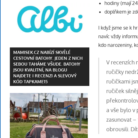
hodiny (mají 2
doplňkem je zd
I když jsme se k 
navíc vždy inform
kdo narozeniny, k
MAMISEK.CZ NABÍZÍ SKVĚLÉ
CESTOVNÍ BATOHY. JEDEN Z NICH
V recenzích 
SEBOU TAHÁME VŠUDE. BATOHY
JSOU KVALITNÍ, NA BLOGU
ručičky nedr
NAJDETE I RECENZI A SLEVOVÝ
ručičkami js
KÓD TAPKAME15
ručiček silně
překontrolo
a vše bylo v 
zasunovat – 
obrousili. Dí