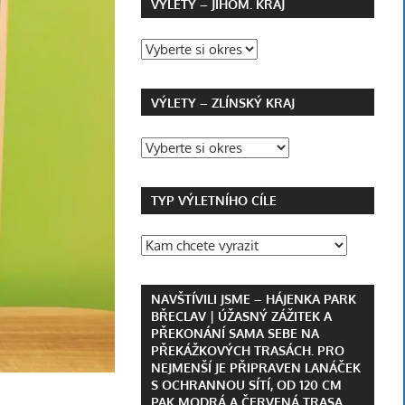
VÝLETY – JIHOM. KRAJ
VÝLETY – ZLÍNSKÝ KRAJ
TYP VÝLETNÍHO CÍLE
NAVŠTÍVILI JSME – HÁJENKA PARK
BŘECLAV | ÚŽASNÝ ZÁŽITEK A
PŘEKONÁNÍ SAMA SEBE NA
PŘEKÁŽKOVÝCH TRASÁCH. PRO
NEJMENŠÍ JE PŘIPRAVEN LANÁČEK
S OCHRANNOU SÍTÍ, OD 120 CM
PAK MODRÁ A ČERVENÁ TRASA.