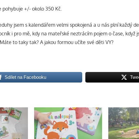
 pohybuje +/- okolo 350 Kč.
neduhy jsem s kalendářem velmi spokojená a u nás plní každý den
ocník i pro mě, kdy na mateřské neztrácím pojem o čase, když j
 Máte to taky tak? A jakou formou učíte své děti VY?
Sdílet na Facebooku
Twe