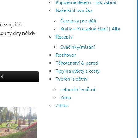
Kupujeme dětem … jak vybrat
Naše knihovnička
Časopisy pro děti
 svůj účel.
Knihy – Kouzelné čtení | Albi
sou ty dny někdy
Recepty
Svačinky/mlsání
Rozhovor
Těhotenství & porod
Tipy na výlety a cesty
et
Tvoření s dětmi
celoroční tvoření
Zima
Zdraví