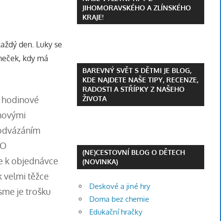
JIHOMORAVSKÉHO A ZLÍNSKÉHO
KRAJE!
každý den. Luky se
omeček, kdy má
BAREVNÝ SVĚT S DĚTMI JE BLOG,
KDE NAJDETE NAŠE TIPY, RECENZE,
RADOSTI A STŘÍPKY Z NAŠEHO
– hodinové
ŽIVOTA
inovými
podvázáním
 O
(NE)CESTOVNÍ BLOG O DĚTECH
e k objednávce
(NOVINKA)
k velmi těžce
Deskové a jiné hry
sme je trošku
Doma bez chemie
Edukační hračky