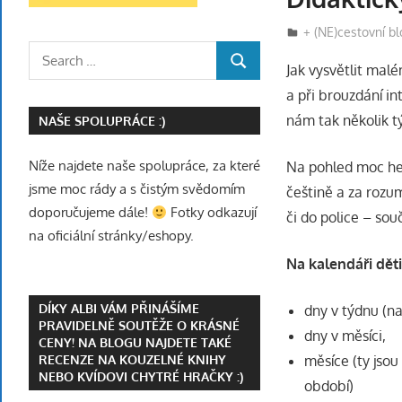
5 července, 2019
Eva
+ (NE)cestovní b
Search
Jak vysvětlit mal
SEARCH
for:
a při brouzdání i
nám tak několik t
NAŠE SPOLUPRÁCE :)
Níže najdete naše spolupráce, za které
Na pohled moc hez
jsme moc rády a s čistým svědomím
češtině a za rozu
doporučujeme dále!
Fotky odkazují
či do police – souč
na oficiální stránky/eshopy.
Na kalendáři děti 
DÍKY ALBI VÁM PŘINÁŠÍME
dny v týdnu (na
PRAVIDELNĚ SOUTĚŽE O KRÁSNÉ
dny v měsíci,
CENY! NA BLOGU NAJDETE TAKÉ
měsíce (ty jsou
RECENZE NA KOUZELNÉ KNIHY
NEBO KVÍDOVI CHYTRÉ HRAČKY :)
období)