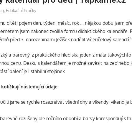
log
,
Edukační hračky
ému dítěti pojem den, týden, měsíc, rok … nějakou dobu jsem př
nternetem jsem nakonec zvolila formu didaktického kalendáře.
ýdnů před 3. narozeninami Ježíšek nadělil Víceúčelový kalendá
ký a barevný, z praktického hlediska jeden z mála takovýchto
mnou cenu. Desku s kalendářem je možné zavěsit na zeď nebo jej
ástí balení je i stabilní stojánek.
kolíčkují následující údaje:
učili jsme se rychle rozeznávat všední dny a víkendy; víkend je 
 barevně rozlišeny dle ročního období a barvy korespondují s t