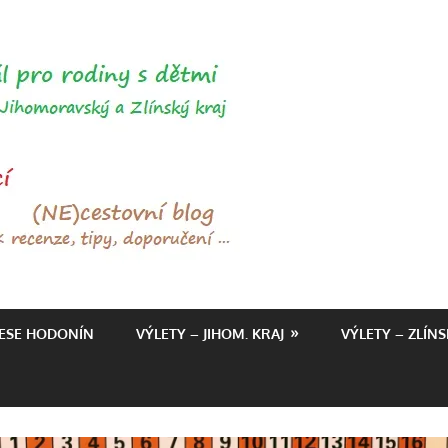
ŤAPKÁME.C
RESE HODONÍN
VÝLETY – JIHOM. KRAJ
VÝLETY – ZLÍNS