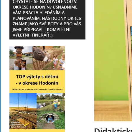
CHYSTÁTE SE NA DOVOLENOU V
OKRESE HODONÍN? USNADNÍME
Jihomoravském
VÁM PRÁCI S HLEDÁNÍM A
a
PLÁNOVÁNÍM. NÁŠ RODNÝ OKRES
Zlínském
ZNÁME JAKO SVÉ BOTY A PRO VÁS
JSME PŘIPRAVILI KOMPLETNÍ
kraji
VÝLETNÍ ITINERÁŘ :)
|
kalendář
akcí
|
necestovní
blog
Didaktick