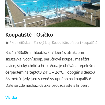
kraji
|
kalendář
akcí
|
necestovní
Koupaliště | Osíčko
blog
31 července, 2018
Eva
*Kroměřížsko
,
+ Zlínský kraj
,
Koupaliště, přírodní koupaliště
Bazén (33x18m | hloubka 0,7-1,6m) s atrakcemi:
skluzavka, vodní sloup, perličková koupel, masážní
lavice, široký chrlič a hřib. Voda je ohřívána tepelným
čerpadlem na teplotu 24°C – 26°C. Tobogán s délkou
66 metrů, jízdy jsou v ceně vstupného na koupaliště.
Dále se zde nachází dětské brouzdaliště s hřibem.
Vizitka