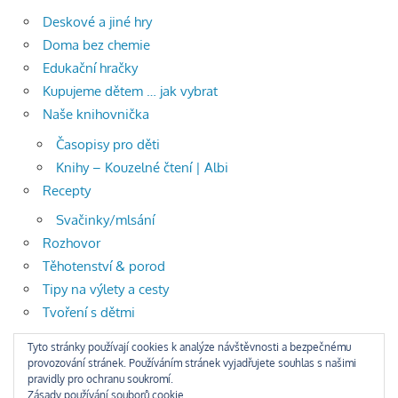
Deskové a jiné hry
Doma bez chemie
Edukační hračky
Kupujeme dětem … jak vybrat
Naše knihovnička
Časopisy pro děti
Knihy – Kouzelné čtení | Albi
Recepty
Svačinky/mlsání
Rozhovor
Těhotenství & porod
Tipy na výlety a cesty
Tvoření s dětmi
celoroční tvoření
Tyto stránky používají cookies k analýze návštěvnosti a bezpečnému
provozování stránek. Používáním stránek vyjadřujete souhlas s našimi
Zima
pravidly pro ochranu soukromí.
Zdraví
Zásady používání souborů cookie