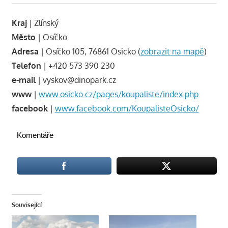
Kraj
| Zlínský
Město
| Osíčko
Adresa
| Osíčko 105, 76861 Osicko (
zobrazit na mapě
)
Telefon
| +420 573 390 230
e-mail
| vyskov@dinopark.cz
www
|
www.osicko.cz/pages/koupaliste/index.php
facebook
|
www.facebook.com/KoupalisteOsicko/
Komentáře
Související