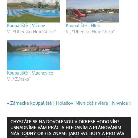
Koupaliště | Vlčnov
Koupaliště | Hluk
V „*Uhersko-Hradištsko“
V „*Uhersko-Hradištsko“
Koupaliště | Vlachovice
V „*Zlínsko“
KOUPALIŠTĚ
Navigace
Previous
Next
Zámecké koupaliště | Holešov
Nivnická riviéra | Nivnice
OSÍČKO
Post:
Post:
pro
CHYSTÁTE SE NA DOVOLENOU V OKRESE HODONÍN?
příspěvek
USNADNÍME VÁM PRÁCI S HLEDÁNÍM A PLÁNOVÁNÍM.
NÁŠ RODNÝ OKRES ZNÁME JAKO SVÉ BOTY A PRO VÁS