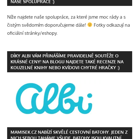
NAŠE SPOLUPRÁCE :)
Níže najdete naše spolupráce, za které jsme moc rády a s
čistým svědomím doporučujeme dále!
Fotky odkazují na
oficiální stránky/eshopy.
DÍKY ALBI VÁM PŘINÁŠÍME PRAVIDELNĚ SOUTĚŽE O
KRÁSNÉ CENY! NA BLOGU NAJDETE TAKÉ RECENZE NA
KOUZELNÉ KNIHY NEBO KVÍDOVI CHYTRÉ HRAČKY :)
MAMISEK.CZ NABÍZÍ SKVĚLÉ CESTOVNÍ BATOHY. JEDEN Z
NICH SEBOU TAHÁME VŠUDE. BATOHY JSOU KVALITNÍ,