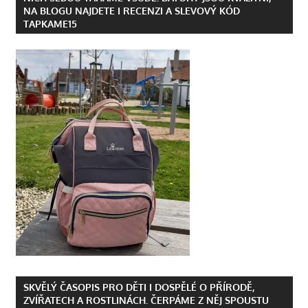
NA BLOGU NAJDETE I RECENZI A SLEVOVÝ KÓD
TAPKAME15
SKVĚLÝ ČASOPIS PRO DĚTI I DOSPĚLÉ O PŘÍRODĚ,
ZVÍŘATECH A ROSTLINÁCH. ČERPÁME Z NĚJ SPOUSTU