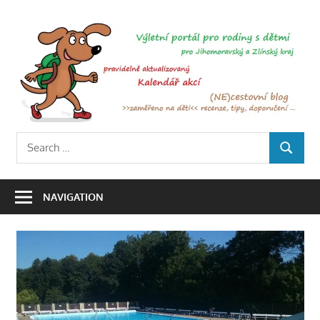
Skip
to
Ť
content
Výletní
Search
portál
SEARCH
for:
pro
rodiny
NAVIGATION
s
dětmi
po
Jihomoravském
a
Zlínském