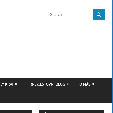
Z
Search
SEARCH
for:
KÝ KRAJ
+ (NE)CESTOVNÍ BLOG
O NÁS