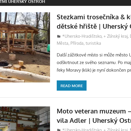
ĚTMI UHERSKÝ OSTROH
Stezkami trosečníka & k
dětské hřiště | Uherský
27 dubna, 2022
Eva
*Uhersko-Hradištsko
,
+ Zlínský kraj
,
Města
,
Příroda, turistika
Další zážitkové místo si může město 
odškrtnout ze svého seznamu. Po maj
řeky Moravy (klik) je nyní dokončen p
READ MORE
Moto veteran muzeum – 
vila Adler | Uherský Ost
2 srpna, 2020
Eva
*Uhersko-Hradištsko
,
+ Zlínský kraj
,