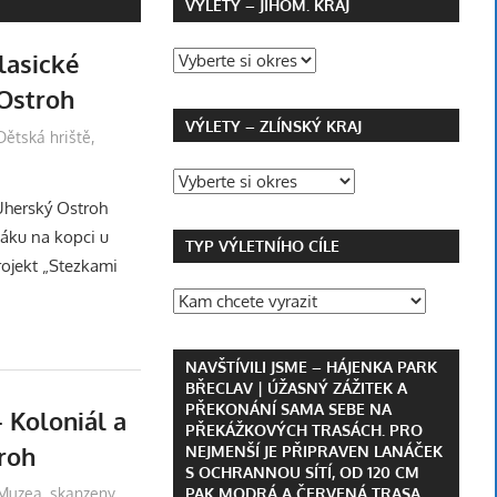
VÝLETY – JIHOM. KRAJ
lasické
 Ostroh
VÝLETY – ZLÍNSKÝ KRAJ
Dětská hriště
,
Uherský Ostroh
áku na kopci u
TYP VÝLETNÍHO CÍLE
rojekt „Stezkami
NAVŠTÍVILI JSME – HÁJENKA PARK
BŘECLAV | ÚŽASNÝ ZÁŽITEK A
PŘEKONÁNÍ SAMA SEBE NA
Koloniál a
PŘEKÁŽKOVÝCH TRASÁCH. PRO
roh
NEJMENŠÍ JE PŘIPRAVEN LANÁČEK
S OCHRANNOU SÍTÍ, OD 120 CM
PAK MODRÁ A ČERVENÁ TRASA.
Muzea, skanzeny