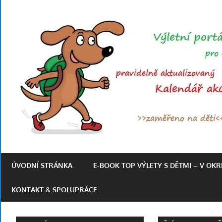
Skip
to
content
Výletní
portál
ÚVODNÍ STRÁNKA
E-BOOK TOP VÝLETY S DĚTMI – V OK
pro
rodiny
KONTAKT & SPOLUPRÁCE
s
dětmi
po