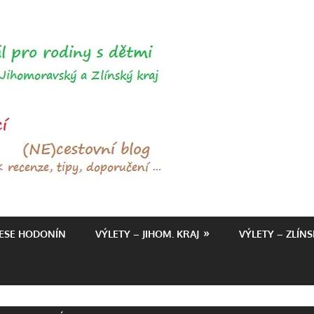
ŤAPKÁME.C
RESE HODONÍN
VÝLETY – JIHOM. KRAJ
VÝLETY – ZLÍNS