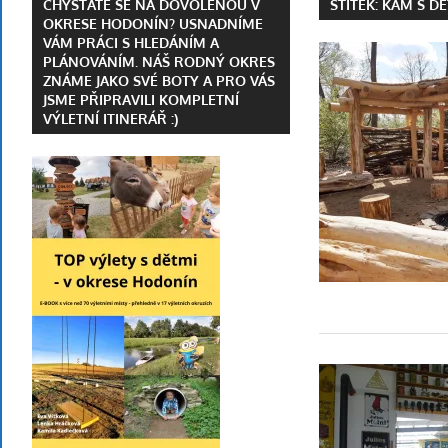
CHYSTÁTE SE NA DOVOLENOU V
ŠTÍTEK:
KAM S D
OKRESE HODONÍN? USNADNÍME
Jihomoravském
VÁM PRÁCI S HLEDÁNÍM A
a
PLÁNOVÁNÍM. NÁŠ RODNÝ OKRES
Zlínském
ZNÁME JAKO SVÉ BOTY A PRO VÁS
JSME PŘIPRAVILI KOMPLETNÍ
kraji
VÝLETNÍ ITINERÁŘ :)
|
kalendář
akcí
|
necestovní
blog