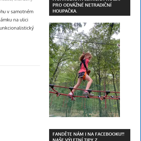
PRO ODVÁŽNÉ NETRADIČNÍ
HOUPAČKA.
ohu v samotném
zámku na ulici
unkcionalistický
FANDĚTE NÁM I NA FACEBOOKU!!!
NAŠE VÝLETNÍ TIPY Z